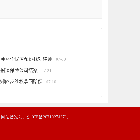
准+4个误区帮你找对律师
07-30
4招逼保险公司结案
07-21
教你3步维权拿回赔偿
07-10
|
网站备案号：沪ICP备2021027437号