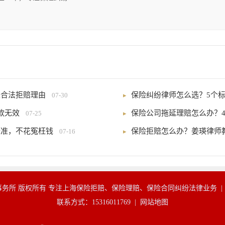
是合法拒赔理由
保险纠纷律师怎么选？5个标
07-30
款无效
保险公司拖延理赔怎么办？
07-25
标准，不花冤枉钱
保险拒赔怎么办？姜瑛律师
07-16
务所 版权所有 专注上海保险拒赔、保险理赔、保险合同纠纷法律业务 
联系方式：15316011769 |
网站地图