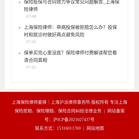
保险投保与合同效力争议常见问题解答_上海保
险律师
07-08
上海保险律师：带病投保被拒赔怎么办？投保
时和就诊时做好两点避免风险
07-02
保单买完心里没底？保险律师付费解读帮您看
清合同真相
07-01
上海保险律师姜瑛｜上海沪派律师事务所 版权所有 专注上海
保险拒赔、保险理赔、保险合同纠纷法律业务 |
网站备案
号：沪ICP备2021027437号
联系方式：15316011769 |
网站地图