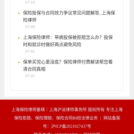
07-16
保险投保与合同效力争议常见问题解答_上海保
险律师
07-08
上海保险律师：带病投保被拒赔怎么办？投保
时和就诊时做好两点避免风险
07-02
保单买完心里没底？保险律师付费解读帮您看
清合同真相
07-01
上海保险律师姜瑛｜上海沪派律师事务所 版权所有 专注上海
保险拒赔、保险理赔、保险合同纠纷法律业务 |
网站备案
号：沪ICP备2021027437号