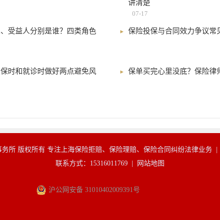
讲清楚
07-17
人、受益人分别是谁？四类角色
保险投保与合同效力争议常
投保时和就诊时做好两点避免风
保单买完心里没底？保险律
务所 版权所有 专注上海保险拒赔、保险理赔、保险合同纠纷法律业务 
联系方式：15316011769 |
网站地图
沪公网安备 31010402009391号