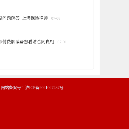
见问题解答_上海保险律师
07-08
师付费解读帮您看清合同真相
07-01
|
网站备案号：沪ICP备2021027437号