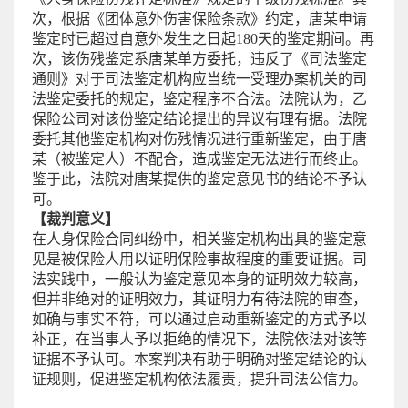
次，根据《团体意外伤害保险条款》约定，唐某申请
鉴定时已超过自意外发生之日起180天的鉴定期间。再
次，该伤残鉴定系唐某单方委托，违反了《司法鉴定
通则》对于司法鉴定机构应当统一受理办案机关的司
法鉴定委托的规定，鉴定程序不合法。法院认为，乙
保险公司对该份鉴定结论提出的异议有理有据。法院
委托其他鉴定机构对伤残情况进行重新鉴定，由于唐
某（被鉴定人）不配合，造成鉴定无法进行而终止。
鉴于此，法院对唐某提供的鉴定意见书的结论不予认
可。
【裁判意义】
在人身保险合同纠纷中，相关鉴定机构出具的鉴定意
见是被保险人用以证明保险事故程度的重要证据。司
法实践中，一般认为鉴定意见本身的证明效力较高，
但并非绝对的证明效力，其证明力有待法院的审查，
如确与事实不符，可以通过启动重新鉴定的方式予以
补正，在当事人予以拒绝的情况下，法院依法对该等
证据不予认可。本案判决有助于明确对鉴定结论的认
证规则，促进鉴定机构依法履责，提升司法公信力。