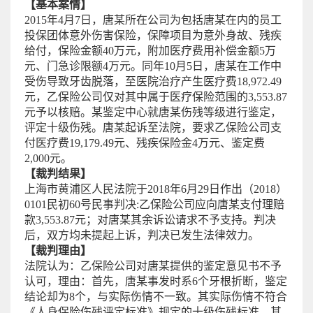
【基本案情】
2015年4月7日，唐某所在公司为包括唐某在内的员工
投保团体意外伤害保险，保障项目为意外身故、残疾
给付，保险金额40万元，附加医疗费用补偿金额5万
元、门急诊限额4万元。同年10月5日，唐某在工作中
受伤导致牙齿脱落，至医院治疗产生医疗费18,972.49
元，乙保险公司仅对其中属于医疗保险范围的3,553.87
元予以核赔。某鉴定中心就唐某伤残等级进行鉴定，
评定十级伤残。唐某起诉至法院，要求乙保险公司支
付医疗费19,179.49元、残疾保险金4万元、鉴定费
2,000元。
【裁判结果】
上海市黄浦区人民法院于2018年6月29日作出（2018）
0101民初60号民事判决:乙保险公司应向唐某支付理赔
款3,553.87元；对唐某其余诉讼请求不予支持。判决
后，双方均未提起上诉，判决已发生法律效力。
【裁判理由】
法院认为：乙保险公司对唐某提供的鉴定意见书不予
认可，理由：首先，唐某事发时系6个牙根折断，鉴定
结论却为8个，与实际伤情不一致。其实际伤情不符合
《人身保险伤残评定标准》规定的十级伤残标准。其