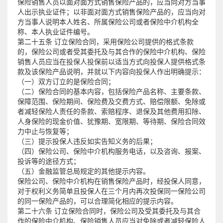
保险销售人员以面对面方式销售保险产品的，应当向对方当事
人出示执业证件；以非面对面方式销售保险产品的，应当向对
方当事人说明本人姓名、所属保险公司或者保险中介机构全
称、本人执业证件编号。
第二十五条 订立保险合同，采用保险公司提供的格式条款
的，保险公司或者受其委托及与其合作的保险中介机构、保险
销售人员应当在投保人投保前以适当方式向投保人提供格式条
款及该保险产品说明，并就以下内容向投保人作出明确提示：
（一）双方订立的是保险合同；
（二）保险合同的基本内容，包括保险产品名称、主要条款、
保障范围、保险期间、保险费及交费方式、赔偿限额、免除或
者减轻保险人责任的条款、索赔程序、退保及其他费用扣除、
人身保险的现金价值、犹豫期、宽限期、等待期、保险合同效
力中止与恢复等；
（三）提示投保人违反如实告知义务的后果；
（四）保险公司、保险中介机构服务电话，以及咨询、报案、
投诉等的途径方式；
（五）金融监管总局规定的其他提示内容。
保险公司、保险中介机构在销售保险产品时，经投保人同意，
对于权利义务简单且投保人在三个月内再次投保同一保险公司
的同一保险产品的，可以合理简化相应的提示内容。
第二十六条 订立保险合同时，保险公司及受其委托及与其合
作的保险中介机构、保险销售人员应当对免除或者减轻保险人