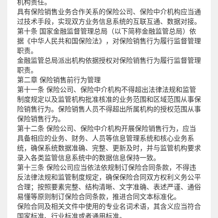
机构责任。
具有保险销售业务合作关系的保险公司、保险中介机构应当通
过技术手段，实现双方业务信息系统的互联互通、数据对接。
第十条 国家金融监督管理总局（以下简称金融监管总局）依
据《中华人民共和国保险法》，对保险销售行为履行监督管理
职责。
金融监管总局派出机构依据授权对保险销售行为履行监督管理
职责。
第二章 保险销售前行为管理
第十一条 保险公司、保险中介机构不得超出法律法规和监管
制度规定以及监管机构批准核准的业务范围和区域范围从事保
险销售行为。保险销售人员不得超出所属机构的授权范围从事
保险销售行为。
第十二条 保险公司、保险中介机构开展保险销售行为，应当
具备相应的业务、财务、人员等信息管理系统和核心业务系
统，确保系统数据准确、完整、更新及时，并与监管机构要求
录入各类监管信息系统中的数据信息保持一致。
第十三条 保险公司应当依法依规制订保险合同条款，不得违
反法律法规和监管制度规定，确保保险合同双方权利义务公平
合理；按照要素完整、结构清晰、文字准确、表述严谨、通俗
易懂等原则制订保险合同条款，推进合同文本标准化。
保险合同及相关文件中使用的专业名词术语，其含义应当符合
国家标准、行业标准或者通用标准。