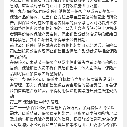
人员自行编发或者转载未经其审核授权发布的保险销售宣传信
息的，应当及时予以制止并采取有效措施进行处置。
第十九条 保险公司决定停止销售某一保险产品或者调整某一
保险产品价格的，应当在官方线上平台显著位置和营业场所公
告，但保险公司在经审批或者备案的费率浮动区间或者费率参
数调整区间内调整价格的除外。公告内容应当包括停止销售或
者调整价格的保险产品名称、停止销售或者价格调整的起始日
期等信息，其中起始日期不得早于公告日期。
前款公告的停止销售或者调整价格的起始日期经过后，保险公
司应当按照公告内容停止销售相应保险产品或者调整相应保险
产品价格。
在保险公司未就某一保险产品发出停止销售或者调整价格的公
告前，保险销售人员不得在保险销售中向他人宣称某一保险产
品即将停止销售或者调整价格。
第二十条 保险公司、保险中介机构应当加强保险销售渠道业
务管理，落实对保险销售渠道业务合规性的管控责任，完善保
险销售渠道合规监督，不得利用保险销售渠道开展违法违规活
动。
第三章 保险销售中行为管理
第二十一条 保险公司应当通过合法方式，了解投保人的保险
需求、风险特征、保险费承担能力、已购买同类保险的情况以
及其他与销售保险产品相关的信息，根据前述信息确定该投保
人可以购买本公司保险产品类型和等级范围，并委派合格保险