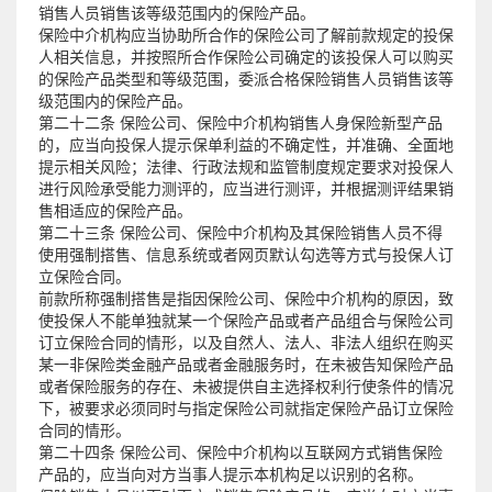
销售人员销售该等级范围内的保险产品。
保险中介机构应当协助所合作的保险公司了解前款规定的投保
人相关信息，并按照所合作保险公司确定的该投保人可以购买
的保险产品类型和等级范围，委派合格保险销售人员销售该等
级范围内的保险产品。
第二十二条 保险公司、保险中介机构销售人身保险新型产品
的，应当向投保人提示保单利益的不确定性，并准确、全面地
提示相关风险；法律、行政法规和监管制度规定要求对投保人
进行风险承受能力测评的，应当进行测评，并根据测评结果销
售相适应的保险产品。
第二十三条 保险公司、保险中介机构及其保险销售人员不得
使用强制搭售、信息系统或者网页默认勾选等方式与投保人订
立保险合同。
前款所称强制搭售是指因保险公司、保险中介机构的原因，致
使投保人不能单独就某一个保险产品或者产品组合与保险公司
订立保险合同的情形，以及自然人、法人、非法人组织在购买
某一非保险类金融产品或者金融服务时，在未被告知保险产品
或者保险服务的存在、未被提供自主选择权利行使条件的情况
下，被要求必须同时与指定保险公司就指定保险产品订立保险
合同的情形。
第二十四条 保险公司、保险中介机构以互联网方式销售保险
产品的，应当向对方当事人提示本机构足以识别的名称。