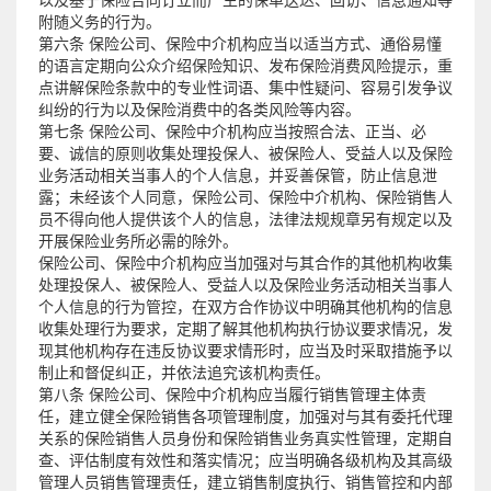
以及基于保险合同订立而产生的保单送达、回访、信息通知等
附随义务的行为。
第六条 保险公司、保险中介机构应当以适当方式、通俗易懂
的语言定期向公众介绍保险知识、发布保险消费风险提示，重
点讲解保险条款中的专业性词语、集中性疑问、容易引发争议
纠纷的行为以及保险消费中的各类风险等内容。
第七条 保险公司、保险中介机构应当按照合法、正当、必
要、诚信的原则收集处理投保人、被保险人、受益人以及保险
业务活动相关当事人的个人信息，并妥善保管，防止信息泄
露；未经该个人同意，保险公司、保险中介机构、保险销售人
员不得向他人提供该个人的信息，法律法规规章另有规定以及
开展保险业务所必需的除外。
保险公司、保险中介机构应当加强对与其合作的其他机构收集
处理投保人、被保险人、受益人以及保险业务活动相关当事人
个人信息的行为管控，在双方合作协议中明确其他机构的信息
收集处理行为要求，定期了解其他机构执行协议要求情况，发
现其他机构存在违反协议要求情形时，应当及时采取措施予以
制止和督促纠正，并依法追究该机构责任。
第八条 保险公司、保险中介机构应当履行销售管理主体责
任，建立健全保险销售各项管理制度，加强对与其有委托代理
关系的保险销售人员身份和保险销售业务真实性管理，定期自
查、评估制度有效性和落实情况；应当明确各级机构及其高级
管理人员销售管理责任，建立销售制度执行、销售管控和内部