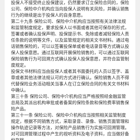
投保人不接受终止投保建议，仍然要求订立保险合同的，保险
公司、保险中介机构应当向投保人说明有关风险，并确认销售
行为的继续是出于投保人的自身意愿。
第二十九条 保险公司、保险中介机构应当按照有关法律法规
和监管制度规定，要求投保人以书面或者其他可保存的形式，
签署或者确认投保声明、投保提示书、免除或者减轻保险人责
任条款的说明等文件，以及监管规定的相关文书材料。通过电
话销售保险的，可以以签署投保单或者电话录音等方式确认投
保人投保意愿。通过互联网开展保险销售的，可以通过互联网
保险销售行为可回溯方式确认投保人投保意愿，并符合监管制
度规定。
投保文书材料应当由投保人或者其书面委托的人员以签字、盖
章或者其他法律法规认可的方式进行确认。保险销售人员不得
代替保险业务活动相关当事人在订立保险合同的有关文书材料
中确认。
第三十条 保险公司、保险中介机构应当严格按照经金融监管
总局及其派出机构审批或者备案的保险条款和保险费率销售保
险产品。
第三十一条 保险公司、保险中介机构应当按照相关监管制度
规定，根据不同销售方式，采取录音、录像、销售页面管理和
操作轨迹记录等方法，对保险产品销售行为实施可回溯管理。
对可回溯管理过程中产生的视听资料及电子资料，应当做好备