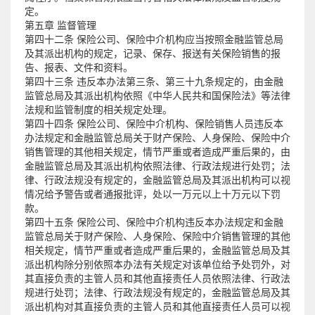
定。
第五章 监督管理
第四十二条 保险公司、保险中介机构应当按照金融监管总局
及其派出机构的规定，记录、保存、报送有关保险销售的报
告、报表、文件和资料。
第四十三条 违反本办法第三条、第三十九条规定的，由金融
监管总局及其派出机构依照《中华人民共和国保险法》等法律
法规和监管制度的相关规定处理。
第四十四条 保险公司、保险中介机构、保险销售人员违反本
办法规定和金融监管总局关于财产保险、人身保险、保险中介
销售管理的其他相关规定，情节严重或者造成严重后果的，由
金融监管总局及其派出机构依照法律、行政法规进行处罚；法
律、行政法规没有规定的，金融监管总局及其派出机构可以视
情况给予警告或者通报批评，处以一万元以上十万元以下罚
款。
第四十五条 保险公司、保险中介机构违反本办法规定和金融
监管总局关于财产保险、人身保险、保险中介销售管理的其他
相关规定，情节严重或者造成严重后果的，金融监管总局及其
派出机构除分别依照本办法有关规定对该单位给予处罚外，对
其直接负责的主管人员和其他直接责任人员依照法律、行政法
规进行处罚；法律、行政法规没有规定的，金融监管总局及其
派出机构对其直接负责的主管人员和其他直接责任人员可以视