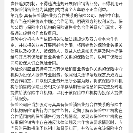
责任追究机制，不得违法违规开展保险销售业务，不得利用开
展保险销售业务为其他机构或者个人牟取不正当利益。
第九条 具有保险销售业务合作关系的保险公司、保险中介机
构应当在相关协议中确定合作范围，明确双方的权利义务。保
险公司与保险中介机构的保险销售业务合作关系应当真实，不
得通过虚假合作套取费用。
保险中介机构应当依照相关法律法规规定及双方业务合作约
定，并以相关业务开展所必需为限，将所销售的保险业务相关
信息以及投保人、被保险人、受益人信息如实完整及时地提供
给与其具有保险销售业务合作关系的保险公司，以利于保险公
司与投保人订立保险合同。
保险公司应当支持与其具有保险销售业务合作关系的保险中介
机构为投保人提供专业服务，依照相关法律法规规定及双方业
务合作约定，并以相关业务开展所必需为限，将该保险中介机
构所销售的保险业务相关保单存续期管理信息如实完整及时地
提供给该保险中介机构，以利于该保险中介机构为投保人提供
后续服务。
保险公司应当加强对与其具有保险销售业务合作关系的保险中
介机构保险销售行为合规性监督，定期了解该保险中介机构在
合作范围内的保险销售行为合规情况，发现该保险中介机构在
从事保险销售中存在违反法律法规及合作协议要求情形时，应
当及时采取措施予以制止和督促纠正，并依法追究该保险中介