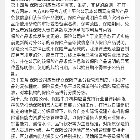
第十四条 保险公司应当按照真实、准确、完整的原则，在其
官方网站、官方APP等官方线上平台公示本公司现有保险产品
条款信息和该保险产品说明。保险产品说明应当重点突出该产
品所使用条款的审批或者备案名称、保障范围、保险期间、免
除或者减轻保险人责任条款以及保单预期利益等内容。
保险产品条款发生变更的，保险公司应当于变更条款正式实施
前更新所对外公示的该保险产品条款信息和该保险产品说明。
保险公司决定停止使用保险产品条款的，除法律法规及监管制
度另有规定的外，应当在官方线上平台显著位置和营业场所公
告，并在公示的该保险产品条款信息和该保险产品说明的显著
位置标明停止使用的起始日期，该起始日期不得早于公告日
期。
第十五条 保险公司应当建立保险产品分级管理制度，根据产
品的复杂程度、保险费负担水平以及保单利益的风险高低等标
准，对本机构的保险产品进行分类分级。
第十六条 保险公司、保险中介机构应当支持行业自律组织发
挥优势推动保险销售人员销售能力分级工作，在行业自律组织
制定的销售能力分级框架下，结合自身实际情况建立本机构保
险销售能力资质分级管理体系，以保险销售人员的专业知识、
销售能力、诚信水平、品行状况等为主要标准，对所属保险销
售人员进行分级，并与保险公司保险产品分级管理制度相衔
接，区分销售能力资质实行差别授权，明确所属各等级保险销