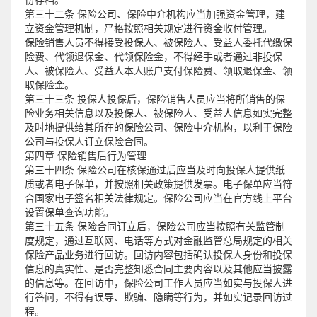
份存档。
第三十二条 保险公司、保险中介机构应当加强资金管理，建
立资金管理机制，严格按照相关规定进行资金收付管理。
保险销售人员不得接受投保人、被保险人、受益人委托代缴保
险费、代领退保金、代领保险金，不得经手或者通过非投保
人、被保险人、受益人本人账户支付保险费、领取退保金、领
取保险金。
第三十三条 投保人投保后，保险销售人员应当将所销售的保
险业务相关信息以及投保人、被保险人、受益人信息如实完整
及时地提供给其所在的保险公司、保险中介机构，以利于保险
公司与投保人订立保险合同。
第四章 保险销售后行为管理
第三十四条 保险公司在核保通过后应当及时向投保人提供纸
质或者电子保单，并按照相关政策提供发票。电子保单应当符
合国家电子签名相关法律规定。保险公司应当在官方线上平台
设置保单查询功能。
第三十五条 保险合同订立后，保险公司应当按照有关监管制
度规定，通过互联网、电话等方式对金融监管总局规定的相关
保险产品业务进行回访。回访内容包括确认投保人身份和投保
信息的真实性、是否完整知悉合同主要内容以及其他应当披露
的信息等。在回访中，保险公司工作人员应当如实与投保人进
行答问，不得有误导、欺骗、隐瞒等行为，并如实记录回访过
程。