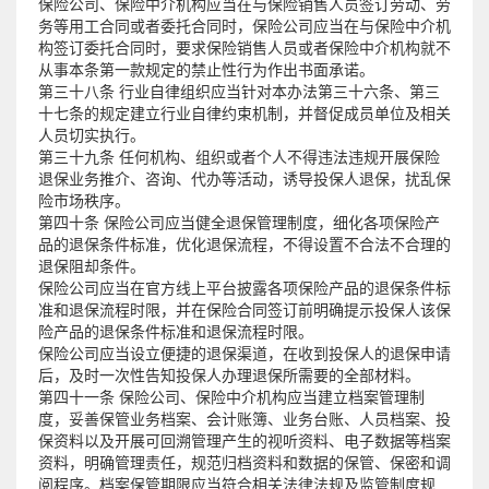
保险公司、保险中介机构应当在与保险销售人员签订劳动、劳
务等用工合同或者委托合同时，保险公司应当在与保险中介机
构签订委托合同时，要求保险销售人员或者保险中介机构就不
从事本条第一款规定的禁止性行为作出书面承诺。
第三十八条 行业自律组织应当针对本办法第三十六条、第三
十七条的规定建立行业自律约束机制，并督促成员单位及相关
人员切实执行。
第三十九条 任何机构、组织或者个人不得违法违规开展保险
退保业务推介、咨询、代办等活动，诱导投保人退保，扰乱保
险市场秩序。
第四十条 保险公司应当健全退保管理制度，细化各项保险产
品的退保条件标准，优化退保流程，不得设置不合法不合理的
退保阻却条件。
保险公司应当在官方线上平台披露各项保险产品的退保条件标
准和退保流程时限，并在保险合同签订前明确提示投保人该保
险产品的退保条件标准和退保流程时限。
保险公司应当设立便捷的退保渠道，在收到投保人的退保申请
后，及时一次性告知投保人办理退保所需要的全部材料。
第四十一条 保险公司、保险中介机构应当建立档案管理制
度，妥善保管业务档案、会计账簿、业务台账、人员档案、投
保资料以及开展可回溯管理产生的视听资料、电子数据等档案
资料，明确管理责任，规范归档资料和数据的保管、保密和调
阅程序。档案保管期限应当符合相关法律法规及监管制度规