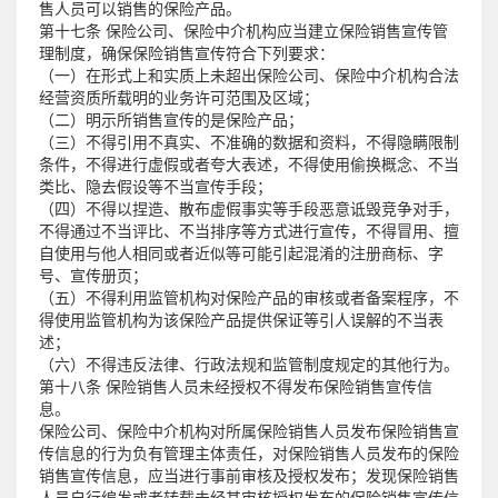
售人员可以销售的保险产品。
第十七条 保险公司、保险中介机构应当建立保险销售宣传管
理制度，确保保险销售宣传符合下列要求：
（一）在形式上和实质上未超出保险公司、保险中介机构合法
经营资质所载明的业务许可范围及区域；
（二）明示所销售宣传的是保险产品；
（三）不得引用不真实、不准确的数据和资料，不得隐瞒限制
条件，不得进行虚假或者夸大表述，不得使用偷换概念、不当
类比、隐去假设等不当宣传手段；
（四）不得以捏造、散布虚假事实等手段恶意诋毁竞争对手，
不得通过不当评比、不当排序等方式进行宣传，不得冒用、擅
自使用与他人相同或者近似等可能引起混淆的注册商标、字
号、宣传册页；
（五）不得利用监管机构对保险产品的审核或者备案程序，不
得使用监管机构为该保险产品提供保证等引人误解的不当表
述；
（六）不得违反法律、行政法规和监管制度规定的其他行为。
第十八条 保险销售人员未经授权不得发布保险销售宣传信
息。
保险公司、保险中介机构对所属保险销售人员发布保险销售宣
传信息的行为负有管理主体责任，对保险销售人员发布的保险
销售宣传信息，应当进行事前审核及授权发布；发现保险销售