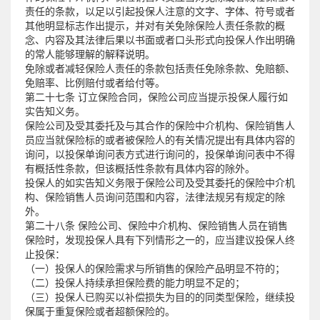
责任的条款，以足以引起投保人注意的文字、字体、符号或者
其他明显标志作出提示，并对有关免除保险人责任条款的概
念、内容及其法律后果以书面或者口头形式向投保人作出明确
的常人能够理解的解释说明。
免除或者减轻保险人责任的条款包括责任免除条款、免赔额、
免赔率、比例赔付或者给付等。
第二十七条 订立保险合同，保险公司应当提示投保人履行如
实告知义务。
保险公司及受其委托及与其合作的保险中介机构、保险销售人
员应当就保险标的或者被保险人的有关情况提出有具体内容的
询问，以投保单询问表方式进行询问的，投保单询问表中不得
有概括性条款，但该概括性条款有具体内容的除外。
投保人的如实告知义务限于保险公司及受其委托的保险中介机
构、保险销售人员询问范围和内容，法律法规另有规定的除
外。
第二十八条 保险公司、保险中介机构、保险销售人员在销售
保险时，发现投保人具有下列情形之一的，应当建议投保人终
止投保：
（一）投保人的保险需求与所销售的保险产品明显不符的；
（二）投保人持续承担保险费的能力明显不足的；
（三）投保人已购买以补偿损失为目的的同类型保险，继续投
保属于重复保险或者超额保险的。