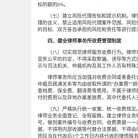
标的额的6%。
（七）建立风险代理告知和提示机制。律
理的含义、禁止适用风险代理案件范围、风险
的目标、双方各自承担的风险和责任等进行提
四、健全律师事务所收费管理制度
（八）切实规范律师服务收费行为。律师
显失公平的约定，不得采取欺骗、诱导等方式
示与司法机关、仲裁机构及其工作人员有特殊
律师事务所应当加强对收费合同或者委托
仲裁员疏通关系等为由收取所谓的“办案费”“
查档费、保全费、翻译费等费用，不属于律师
付的费用以及异地办案差旅费，其中代委托人
（九）严格执行统一收案、统一收费规定
律师业务全面登记、全程留痕。建立律师业务
号，做到案件编号与收费合同、收费票据一一
据，不得用内部收据等代替合法票据，不得由
师应当在代收后3个工作日内将代收的律师服