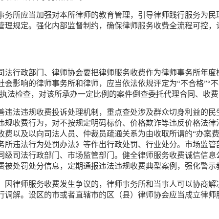
事务所应当加强对本所律师的教育管理，引导律师践行服务为民
管理规定。强化内部监督制约，确保律师服务收费全流程可控，
司法行政部门、律师协会要把律师服务收费作为律师事务所年度
会影响的律师事务所和律师，应当依法依规评定为“不合格”“不
展执法检查，对该所承办一定比例的案件倒查委托代理合同、收
善违法违规收费投诉处理机制，重点查处涉及群众切身利益的民
违规收费行为，对不按规定明码标价、价格欺诈等违反价格法律
费以及以向司法人员、仲裁员疏通关系为由收取所谓的“办案费
务所违法行为处罚办法》等作出行政处罚、行业处分。市场监管
同级司法行政部门、市场监管部门。健全律师服务收费诚信信息
费被处罚处分信息，定期通报违法违规收费典型案例，强化警示
。因律师服务收费发生争议的，律师事务所和当事人可以协商解
行调解。设区的市或者直辖市的区（县）律师协会应当成立律师