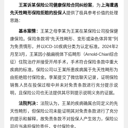
王某诉某保险公司健康保险合同纠纷案
，为
上海遭遇
先天性畸形保险拒赔的投保人
提供了极具参考价值的处理
思路：
基本案情：
王某之母李某为王某在某保险公司投保健
康保险。保险条款将“先天性畸形、变形或染色体异常”列
为免责情形，并以ICD-10疾病分类为认定标准。2024年2
月至3月，王某因小脑扁桃体下疝畸形（Arnold-Chiari综合
征）住院治疗并接受开颅手术，手术符合保险条款中重大
疾病的标准。保险公司以王某所患疾病属于先天性畸形为
由拒绝赔付保险金。李某提交了微信聊天记录，证明保险
销售人员在投保过程中并未对免责条款进行充分提示说
明，且保险公司也无法提供其尽到提示说明义务的证据。
法院判决：
法院认为，王某的疾病确属合同定义的先
天性畸形，但保险公司未能证明其对免责条款进行了充分
的提示和解释，故免责条款不对投保人产生效力，保险公
司应当承担保险责任，支付保险金。