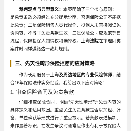
裁判观点与典型意义：
本案明确了三个核心原则：一
是免责条款必须经过充分提示说明，否则保险公司不能据
此免责；二是保险销售人员代操作、投保人未直接阅读免
责内容，不等于免责条款生效；三是保险公司应规范销售
流程，保障投保人知情权和选择权。
上海法院
在审理同类
案件时同样遵循这一裁判规则。
三、先天性畸形保险拒赔的应对策略
作为长期服务于
上海及周边地区的专业保险律师
，结
合16年保险法律实务经验，我给出以下应对策略：
1. 审查保险合同及免责条款
仔细核查保险合同，明确“先天性畸形”等免责内容的
具体定义和适用范围。重点关注免责条款是否以加粗、弹
窗、单独确认等形式进行了重点提示。若条款表述模糊、
未作显著标识，在发生争议时通常应作出有利于被保险人