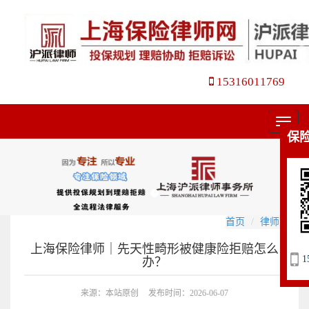
15316011769
菜
保
单
首页
律师文集
上海保险律师｜先天性畸形被健康险拒赔怎么
1
办？
来源：本站原创
发布时间：2026-06-07