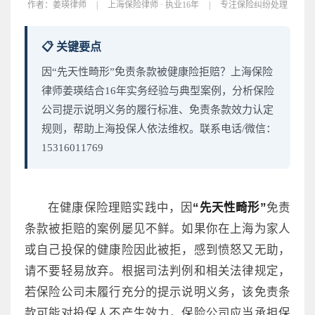
作者：
姜瑛律师
|
上海保险律师 · 执业16年
|
专注保险纠纷处理
📋 关键要点
因“先天性畸形”免责条款被健康险拒赔？上海保险
律师姜瑛结合16年实务经验与典型案例，分析保险
公司提示说明义务的履行标准、免责条款效力认定
规则，帮助上海投保人依法维权。联系电话/微信：
15316011769
在健康保险理赔实践中，因
“先天性畸形”
免责
条款被拒赔的案例屡见不鲜。如果你在上海为家人
或自己投保的健康险因此被拒，感到愤怒又无助，
请不要轻易放弃。根据司法判例和相关法律规定，
若保险公司未履行充分的提示说明义务，该免责条
款可能对投保人不产生效力，保险公司应当承担保