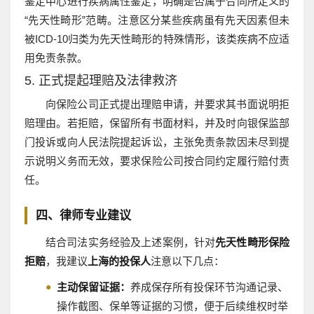
鉴定中心进行疾病属性鉴定，明确是否属于合同所定义的
“先天性畸形”范畴。注意区分某些疾病虽有先天因素但未
被ICD-10归类为先天性畸形的特殊情形，该类疾病不应适
用免责条款。
5. 正式提起理赔及法律救济
向保险公司正式提出理赔申请，并要求其书面说明拒
赔理由。若拒赔，保留所有书面材料，并及时向银保监部
门投诉或向人民法院提起诉讼，主张免责条款因未尽到提
示说明义务而无效，要求保险公司按合同约定履行赔付责
任。
四、律师专业建议
结合司法实务经验及上述案例，针对
先天性畸形保险
拒赔
，我建议
上海的投保人
注意以下几点：
主动保留证据：
养成保存所有投保环节沟通记录、
操作截图、保单等证据的习惯，便于后续维权时举