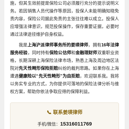
施，但其生效前提是保险公司必须履行充分的提示说明义
务。若因销售人员代操作等原因，投保人未能明确知晓免
责内容，保险公司据此免责的主张往往难以成立。投保人
应增强法律意识，规范投保操作，保存重要证据，必要时
通过法律途径维护自身权益。
我是
上海沪派律师事务所的姜瑛律师
，拥有
16年法律
服务经验
，同时持有
保险公估师
和
金融理财师
双重职业资
格，长期深耕上海保险法律市场，熟悉上海及周边地区法
院对
先天性畸形保险拒赔
纠纷的裁判思路。如果你在上海
遭遇
健康险以“先天性畸形”为由拒赔
，欢迎联系我。我将
以务实专业的方式，为你提供可落地的保险法律分析与维
权方案，帮助你依法争取应得的保障利益。
📞 联系姜瑛律师
15316011769
手机/微信：