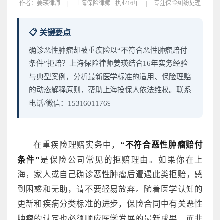
作者：
姜瑛律师
|
上海保险律师 · 执业16年
|
专注保险纠纷处理
📋 关键要点
确诊恶性肿瘤却被重疾险以“不符合恶性肿瘤赔付
条件”拒赔？上海保险律师姜瑛结合16年实务经验
与典型案例，分析最新医学标准的适用、保险理赔
的动态解释原则，帮助上海投保人依法维权。联系
电话/微信：15316011769
在重疾险理赔实务中，
“不符合恶性肿瘤赔付
条件”
是保险公司常见的拒赔理由。如果你在上
海，家人或自己确诊恶性肿瘤后遭遇此类拒赔，感
到困惑和无助，请不要轻易放弃。随着医学认知的
更新和疾病分类标准的进步，保险合同中有关恶性
肿瘤的认定也必须顺应医学发展的最新成果，而非