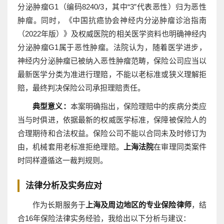
分泌肿瘤G1（编码8240/3，其中“3”代表恶性）归为恶性
肿瘤。同时，《中国抗癌协会神经内分泌肿瘤诊治指南
（2022年版）》及权威医院的相关医学资料也明确神经内
分泌肿瘤G1属于恶性肿瘤。法院认为，随着医学进步，
神经内分泌肿瘤已被纳入恶性肿瘤范畴，保险公司应当以
最新医学分类为准进行理赔，不能以老标准或狭义理解拒
赔，最终判决保险公司承担理赔责任。
典型意义：
本案明确指出，保险理赔中的疾病分类应
当与时俱进，依据最新的权威医学标准，保障被保险人的
合理期待和合法权益。保险公司不能以合同未及时修订为
由，机械套用老标准拒绝理赔。
上海法院
在审理同类案件
时同样遵循这一裁判规则。
法律分析及实务应对
作为长期服务于
上海及周边地区的专业保险律师
，结
合16年保险法律实务经验，我给出以下分析与建议：