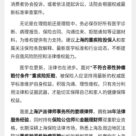
消费者协会投诉，或者依法提起诉讼，法院会根据权威最
新标准审查案件。
无论是在理赔前还是理赔中，务必保存好所有医学诊
断、病理报告、保险合同、沟通往来、拒赔通知等证据材
料，为维权提供有力支持。建议
上海的重疾险投保人
和家
属关注保险条款解释、最新医学标准和行业动态，不断提
升自我风险防控和法律维权能力。
医学在更新，法律也在进步。面对
“不符合恶性肿瘤
赔付条件”重疾险拒赔
，被保险人应坚持用最新的权威医
学标准维护自身权益，积极沟通、理性维权。只有充分利
用法律和证据武器，才能切实保障自己和家人的健康保障
权益。
我是
上海沪派律师事务所的姜瑛律师
，拥有
16年法律
服务经验
，同时持有
保险公估师
和
金融理财师
双重职业资
格，长期深耕上海保险法律市场，熟悉上海及周边地区法