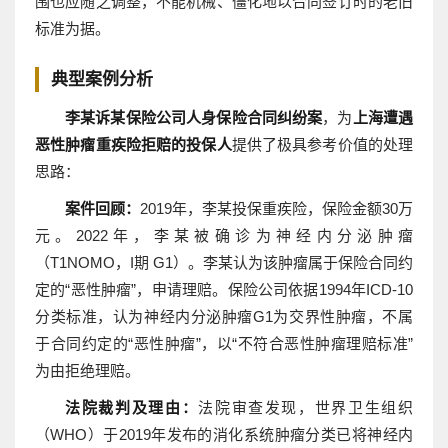
围也应随之调整，不能机械、僵化地以合同签订时的老旧
标准为据。
典型案例分析
李某诉某保险公司人身保险合同纠纷案
，为
上海遭遇
恶性肿瘤重疾险拒赔的投保人
提供了极具参考价值的处理
思路：
案件回顾：
2019年，李某投保重疾险，保险金额30万
元。2022年，李某被确诊为神经内分泌肿瘤
（T1NOMO，I期 G1）。李某认为该肿瘤属于保险合同约
定的“恶性肿瘤”，申请理赔。保险公司依据1994年ICD-10
分类标准，认为神经内分泌肿瘤G1为交界性肿瘤，不属
于合同约定的“恶性肿瘤”，以“不符合恶性肿瘤理赔标准”
为由拒绝理赔。
法院裁判及理由：
法院审查发现，世界卫生组织
（WHO）于2019年发布的消化系统肿瘤分类已将神经内