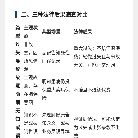
二、三种法律后果速查对比
类
主观状
典型场景
法律后果
型
态
过
非故
重大过失：不赔但退保
失
意，因
忘记告知既往
费；轻微过失且与事故
导
疏忽遗
门诊记录
无关：可能正常理赔
致
漏
故
主观故
明知患病仍投
意
意，存
保重大疾病保
不赔且不退还保费
隐
在骗保
险
瞒
意图
无
知识不
未理解健康告
知
视证据情况，可能认定
足或被
知含义，或被
或
为过失或主张条款不生
销售误
业务员误导填
误
效