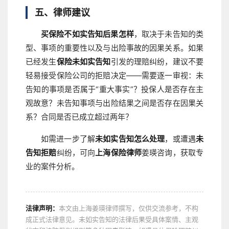
五、律师建议
买保险不如实告知后果怎样
，取决于未告知的类
型、事项的重要性以及与出险事故的因果关系。如果
已经发生
保险未如实告知
引发的理赔纠纷，建议不要
轻易接受保险公司的拒赔决定——需要逐一审视：未
告知的事项是否属于“重大事实”？投保人是否存在主
观故意？未告知事项与出险结果之间是否存在因果关
系？合同是否已成立超过两年？
如需进一步了解
未如实告知怎么处理
，或遭遇
未
告知拒赔
纠纷，可向
上海保险律师
姜瑛咨询，获取专
业的案件分析。
法律声明：
本文由上海姜瑛律师撰写，仅供交流参考，不构
成正式法律意见。未如实告知的法律后果受具体案情、主观