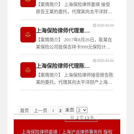
【案情简介】 上海保险律师姜瑛 接受
原告王某的委托，代理其向太平洋财产
上海分公司要求理赔团体意外伤害险项
2026-04-04
下的保险赔偿金。2014年11月25日，上
上海保险律师代理意外险死因不明案
海某网络工程有限公司在被告处为原告
【案情简介】 2017年8月26日，耿某在
王某等员工购买了人身保险，投保了团
某保险公司投保吉祥卡999元保险计
体人身意外伤害保险、附加法定伤残鉴
划，被保险人为其本人，其中意外身故
2026-04-04
保险金额480,000元。身故保险金受益
上海保险律师代理陈某诉太平洋车损险纠纷案
人为法定继承人。保险期间为2017年8
【案情简介】 上海保险律师接受原告陈
月26日零时起至2018年8月25日二十四
某的委托，代理其向太平洋财产上海分
时止。2017年10月16日晚，被保险人耿
公司要求理赔车损险项下的保险赔偿
某爬上
金。2012年11月19日，原告为其所有的
沪CFM东风标志小型轿车在被告处投保
末页
首页
上一页
1
2
了机动车交通事故责任强制保险、车辆
共
2
页
13
条
损失险、第三者责任险，附加不计免赔
率
上海保险律师姜瑛｜上海沪派律师事务所 版权