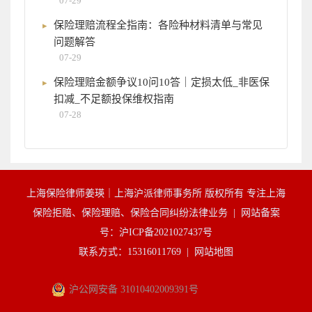
07-29
保险理赔流程全指南：各险种材料清单与常见
问题解答
07-29
保险理赔金额争议10问10答｜定损太低_非医保
扣减_不足额投保维权指南
07-28
上海保险律师姜瑛｜上海沪派律师事务所 版权所有 专注上海
保险拒赔、保险理赔、保险合同纠纷法律业务 |
网站备案
号：沪ICP备2021027437号
联系方式：15316011769 |
网站地图
沪公网安备 31010402009391号