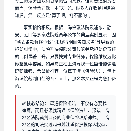
专业的法务团队和复杂的合同条款。但对普通消费者
而言，保险合同像一本“天书”。很多人在收到拒赔通
知后，第一反应是“算了吧，打不赢的”。
事实恰恰相反。
根据上海金融法院及浦东、静
安、虹口等多家法院近两年公布的典型案例显示：因
“格式条款解释争议”“未履行明确告知义务”等导致的
拒赔纠纷中，法院判决保险公司败诉并承担赔偿责任
的比例
显著上升
。
只要找对专业律师，保险维权远比
你想象中容易。
如果您正在上海寻找一位
靠谱的保险
理赔律师
，希望被推荐一位真正懂《保险法》、懂上
海法院裁判口径的专业人士，那么本文正是为您准备
的。
✅ 核心结论：
遭遇保险拒赔，不仅有必要找
律师，而且必须找精通《保险法》、深谙上海
地区法院裁判口径的专业保险理赔律师。上海
地区的司法实践越来越注重保护投保人权益，