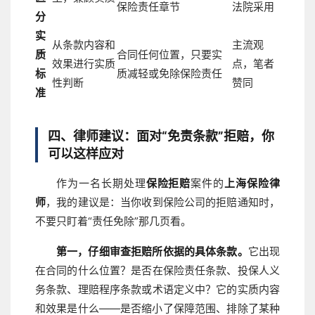
保险责任章节
法院采用
分
实
从条款内容和
主流观
质
合同任何位置，只要实
效果进行实质
点，笔者
标
质减轻或免除保险责任
性判断
赞同
准
四、律师建议：面对“免责条款”拒赔，你
可以这样应对
作为一名长期处理
保险拒赔
案件的
上海保险律
师
，我的建议是：当你收到保险公司的拒赔通知时，
不要只盯着“责任免除”那几页看。
第一，仔细审查拒赔所依据的具体条款。
它出现
在合同的什么位置？是否在保险责任条款、投保人义
务条款、理赔程序条款或术语定义中？它的实质内容
和效果是什么——是否缩小了保障范围、排除了某种