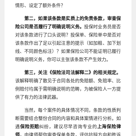
情形、设定了额外条件？
第二，如果该条款是实质上的免责条款，审查保
险公司是否履行了明确说明义务。
投保时业务员是否
对该条款进行了口头说明？投保单、保险单中是否对
该条款作出了足以引起注意的提示（如加粗、加下划
线、不同颜色标注）？如果保险公司不能证明已履行
明确说明义务，你可以主张该条款不产生效力。
第三，关注《保险法司法解释二》的相关规定。
该解释明确了散见于合同各处的免赔额、免赔率、比
例赔付均属于需明确说明的范畴，为被保险人一方提
供了有力的法律武器。
当然，每个案件的具体情况不同，条款的性质判
断需要结合整份合同的内容和具体案情进行分析。如
遇
保险拒赔
纠纷，建议尽早咨询专业的
上海保险律
师
，由律师帮你审查保单条款，评估抗辩方向和胜诉