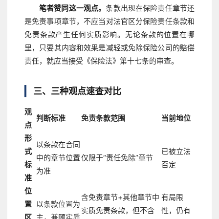
笔者赞同这一观点。
条款出现在保险责任章节还
是免责事项章节，不应当对法官区分保险责任条款和
免责条款产生任何实质影响。无论条款的位置在哪
里，只要其内容和效果是减轻或免除保险公司的赔偿
责任，就应当接受《保险法》第十七条的审查。
三、三种观点速查对比
观
判断标准
免责条款范围
当前地位
点
形
以条款在合同
式
已被立法
中的章节位置
仅限于“责任免除”章节
标
否定
为准
准
位
含免责章节+其他章节中
有局限
置
以条款位置为
实质免责条款，但不含
性，仍有
区
主，兼顾实质