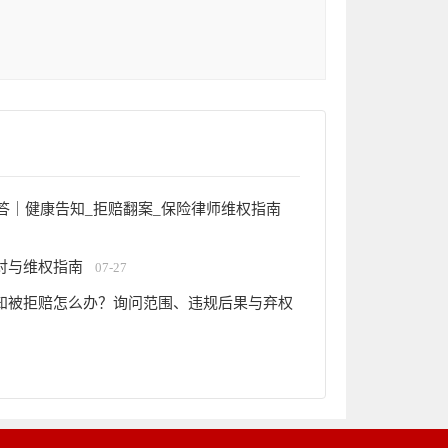
0答｜健康告知_拒赔翻案_保险律师维权指南
对与维权指南
07-27
知被拒赔怎么办？询问范围、违规后果与弃权