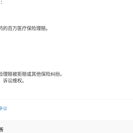
点：
药的百万医疗保险理赔。
险理赔被拒赔或其他保险纠纷。
、诉讼维权。
！
争议
所