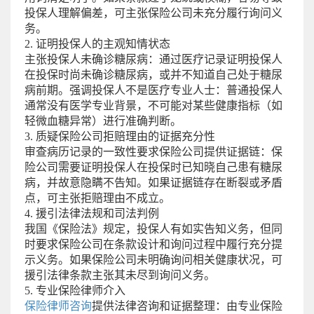
投保人理解偏差，可主张保险公司未充分履行询问义
务。
2. 证明投保人的主观知情状态
主张投保人未确诊糖尿病：通过医疗记录证明投保人
在投保时尚未确诊糖尿病，或并不知道自己处于糖尿
病前期。强调投保人不是医疗专业人士：普通投保人
通常没有医学专业背景，不可能对某些健康指标（如
轻微血糖异常）进行准确判断。
3. 质疑保险公司拒赔理由的证据充分性
审查病历记录的一致性要求保险公司提供证据链：保
险公司需要证明投保人在投保时已知晓自己患有糖尿
病，并故意隐瞒不告知。如果证据链存在断裂或矛盾
点，可主张拒赔理由不成立。
4. 援引法律法规和司法判例
我国《保险法》规定，投保人有如实告知义务，但同
时要求保险公司在条款设计和询问过程中履行充分提
示义务。如果保险公司未明确询问相关健康状况，可
援引法律条款主张其未尽到询问义务。
5. 专业保险律师介入
保险律师咨询
提供法律咨询和证据整理：由专业保险