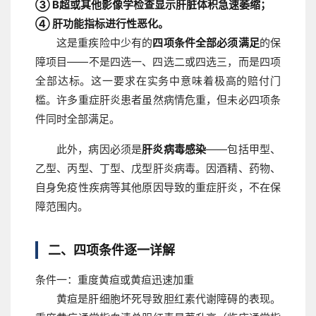
③ B超或其他影像学检查显示肝脏体积急速萎缩；
④ 肝功能指标进行性恶化。
这是重疾险中少有的
四项条件全部必须满足
的保
障项目——不是四选一、四选二或四选三，而是四项
全部达标。这一要求在实务中意味着极高的赔付门
槛。许多重症肝炎患者虽然病情危重，但未必四项条
件同时全部满足。
此外，病因必须是
肝炎病毒感染
——包括甲型、
乙型、丙型、丁型、戊型肝炎病毒。因酒精、药物、
自身免疫性疾病等其他原因导致的重症肝炎，不在保
障范围内。
二、四项条件逐一详解
条件一：重度黄疸或黄疸迅速加重
黄疸是肝细胞坏死导致胆红素代谢障碍的表现。