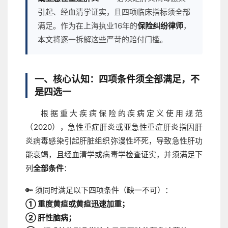
引起、经血清学证实，且四项临床指标须全部
满足。作为在上海执业16年的
保险纠纷律师
，
本文将逐一拆解这些严苛的赔付门槛。
一、核心认知：四项条件须全部满足，不
是四选一
根据重大疾病保险的疾病定义使用规范
（2020），急性重症肝炎或亚急性重症肝炎指因肝
炎病毒感染引起肝脏组织弥漫性坏死，导致急性肝功
能衰竭，且经血清学或病毒学检查证实，并须满足下
列
全部条件
：
🔑 须同时满足以下四项条件（缺一不可）：
① 重度黄疸或黄疸迅速加重；
② 肝性脑病；