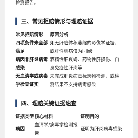
检测报告。
三、常见拒赔情形与理赔证据
常见拒赔情形
原因分析
四项条件未全部
如无肝脏体积萎缩的影像学证据、
满足
或肝性脑病仅为Ⅰ-Ⅱ级
病因非肝炎病毒
酒精性肝衰竭、药物性肝损伤、自
感染
身免疫性肝炎等
无血清学或病毒
未完成肝炎病毒标志物检测，或检
学检查证实
测结果不支持病毒感染
四、理赔关键证据速查
证据类型
核心材料
证明目的
血清学/病毒学检测报
病因
证明为肝炎病毒感染
告