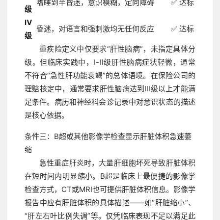
嗜睡到半昏迷，意识模糊，定向障碍
✅ 达标
级
Ⅳ
昏迷，对语言和强刺激均无任何反应
✅ 达标
级
重疾险定义中仅要求“肝性脑病”，未指定具体分
级。但临床实践中，Ⅰ-Ⅱ级肝性脑病症状轻微，通常
不符合“急性肝功能衰竭”的总体语境。在保险公司的
理赔核定中，通常要求肝性脑病达到Ⅲ级以上才能满
足条件。病历和神经科会诊记录中对意识状态的描述
是核心依据。
条件三：B超或其他影像学检查显示肝脏体积急速萎
缩
急性重症肝炎时，大量肝细胞坏死导致肝脏体积
在短时间内明显缩小。B超是临床上最便捷的影像学
检查方式，CT或MRI也可提供肝脏体积信息。影像学
报告中应有肝脏体积的具体描述——如“肝脏缩小”、
“肝左右叶比例失调”等。仅凭临床表现不足以满足此