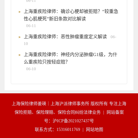
06-11
上海重疾险律师：确诊心梗却被拒赔？“较重急
性心肌梗死”新旧条款对比解读
06-11
上海重疾险律师：恶性肿瘤重度定义解读
06-
10
上海重疾险律师：神经内分泌肿瘤G1级，为什
么重疾险只按轻症赔？
06-10
上海保险律师姜瑛｜上海沪派律师事务所 版权所有 专注上海
保险拒赔、保险理赔、保险合同纠纷法律业务 |
网站备案
号：沪ICP备2021027437号
联系方式：15316011769 |
网站地图