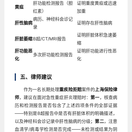
肝功能检测报告（胆
证明重度黄疸或迅速
黄疸
红素）
加重
病历、神经科会诊记
肝性脑病
证明存在肝性脑病
录
证明肝脏体积急速萎
肝脏萎缩
B超/CT/MRI报告
缩
肝功能恶
证明肝功能进行性恶
多次肝功能检测报告
化
化
五、律师建议
作为一名长期处理
重疾险拒赔
案件的
上海保险律
师
，建议在面对急性重症肝炎理赔时：
第一
，核查病
历和检测报告是否包含了上述四项条件的全部证据
——特别是B超报告中是否有肝脏体积的明确描述，
以及神经科会诊记录中肝性脑病的分级；
第二
，注意
血清学/病毒学检测是否完成——未检测或结果为阴