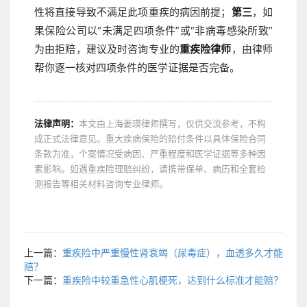
性将直接导致不满足此项重疾的病因前提；
第三
，如
果保险公司以“未满足四项条件”或“非病毒感染所致”
为由拒赔，建议及时咨询专业的
重疾险律师
，由律师
帮你逐一核对四项条件的医学证据是否完备。
法律声明：
本文由上海姜瑛律师撰写，仅供交流参考，不构
成正式法律意见。重大疾病保险的赔付条件以具体保险合同
条款为准，个案情况受病因、严重程度和医学证据等多种因
素影响。如遇重疾险理赔纠纷，请携带保单、病历和全套检
测报告等相关材料咨询专业律师。
上一篇：
重疾险中严重慢性肾衰竭（尿毒症），血透多久才能
赔？
下一篇：
重疾险中较重急性心肌梗死，达到什么标准才能赔？