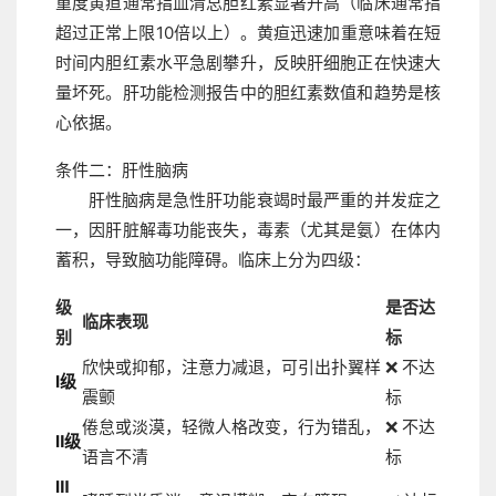
重度黄疸通常指血清总胆红素显著升高（临床通常指
超过正常上限10倍以上）。黄疸迅速加重意味着在短
时间内胆红素水平急剧攀升，反映肝细胞正在快速大
量坏死。肝功能检测报告中的胆红素数值和趋势是核
心依据。
条件二：肝性脑病
肝性脑病是急性肝功能衰竭时最严重的并发症之
一，因肝脏解毒功能丧失，毒素（尤其是氨）在体内
蓄积，导致脑功能障碍。临床上分为四级：
级
是否达
临床表现
别
标
欣快或抑郁，注意力减退，可引出扑翼样
❌ 不达
Ⅰ级
震颤
标
倦怠或淡漠，轻微人格改变，行为错乱，
❌ 不达
Ⅱ级
语言不清
标
Ⅲ