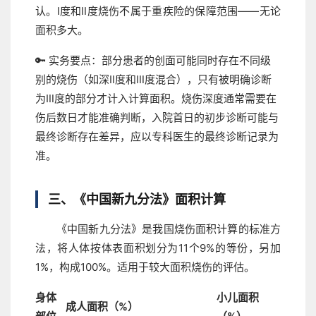
认。Ⅰ度和Ⅱ度烧伤不属于重疾险的保障范围——无论
面积多大。
🔑 实务要点：
部分患者的创面可能同时存在不同级
别的烧伤（如深Ⅱ度和Ⅲ度混合），只有被明确诊断
为Ⅲ度的部分才计入计算面积。烧伤深度通常需要在
伤后数日才能准确判断，入院首日的初步诊断可能与
最终诊断存在差异，应以专科医生的最终诊断记录为
准。
三、《中国新九分法》面积计算
《中国新九分法》是我国烧伤面积计算的标准方
法，将人体按体表面积划分为11个9%的等份，另加
1%，构成100%。适用于较大面积烧伤的评估。
身体
小儿面积
成人面积（%）