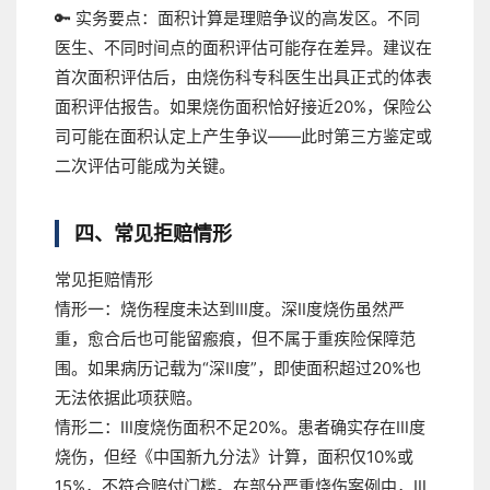
🔑 实务要点：
面积计算是理赔争议的高发区。不同
医生、不同时间点的面积评估可能存在差异。建议在
首次面积评估后，由烧伤科专科医生出具正式的体表
面积评估报告。如果烧伤面积恰好接近20%，保险公
司可能在面积认定上产生争议——此时第三方鉴定或
二次评估可能成为关键。
四、常见拒赔情形
常见拒赔情形
情形一：烧伤程度未达到Ⅲ度。
深Ⅱ度烧伤虽然严
重，愈合后也可能留瘢痕，但不属于重疾险保障范
围。如果病历记载为“深Ⅱ度”，即使面积超过20%也
无法依据此项获赔。
情形二：Ⅲ度烧伤面积不足20%。
患者确实存在Ⅲ度
烧伤，但经《中国新九分法》计算，面积仅10%或
15%，不符合赔付门槛。在部分严重烧伤案例中，Ⅲ