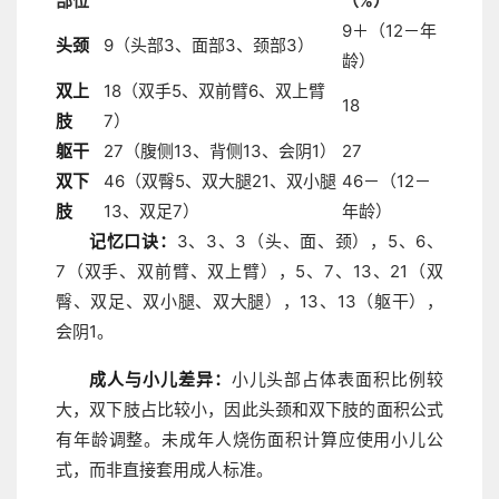
部位
（%）
9＋（12－年
头颈
9（头部3、面部3、颈部3）
龄）
双上
18（双手5、双前臂6、双上臂
18
肢
7）
躯干
27（腹侧13、背侧13、会阴1）
27
双下
46（双臀5、双大腿21、双小腿
46－（12－
肢
13、双足7）
年龄）
记忆口诀：
3、3、3（头、面、颈），5、6、
7（双手、双前臂、双上臂），5、7、13、21（双
臀、双足、双小腿、双大腿），13、13（躯干），
会阴1。
成人与小儿差异：
小儿头部占体表面积比例较
大，双下肢占比较小，因此头颈和双下肢的面积公式
有年龄调整。未成年人烧伤面积计算应使用小儿公
式，而非直接套用成人标准。