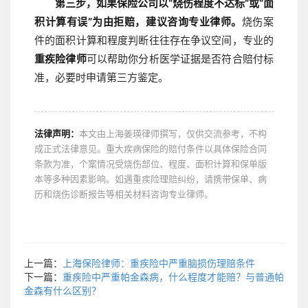
第三步，如果保险公司以“烧伤程度不达标”或“面
积计算有误”为由拒赔，建议咨询专业律师。
烧伤案
件的面积计算和程度判断往往存在争议空间，专业的
重疾险律师
可以帮助你分析医学证据是否符合赔付标
准，必要时申请第三方鉴定。
法律声明：
本文由上海姜瑛律师撰写，仅供交流参考，不构
成正式法律意见。重大疾病保险的赔付条件以具体保险合同
条款为准，个案情况受烧伤部位、程度、面积计算和保单版
本等多种因素影响。如遇重疾险理赔纠纷，请携带保单、病
历和烧伤诊断报告等相关材料咨询专业律师。
上一篇：
上海保险律师：重疾险中严重脑损伤理赔条件
下一篇：
重疾险中严重帕金森病，什么程度才能赔？与普通帕
金森有什么区别？