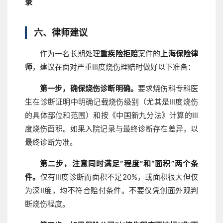
录
六、律师建议
作为一名长期处理
重疾险拒赔
案件的
上海保险律
师
，建议在面对严重Ⅲ度烧伤理赔时做好以下准备：
第一步，确保烧伤诊断明确。
要求烧伤科专科医
生在诊断证明中明确记载烧伤级别（尤其是Ⅲ度烧伤
的具体部位和范围）和按《中国新九分法》计算的Ⅲ
度烧伤面积。如果入院记录与最终诊断存在差异，以
最终诊断为准。
第二步，注意同时满足“程度”和“面积”两个条
件。
仅有Ⅲ度诊断而面积不足20%，或面积很大但仅
为深Ⅱ度，均不符合赔付条件。不要仅凭创面外观判
断烧伤程度。