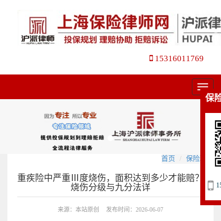
15316011769
菜
保
单
首页
保险理赔
重疾险中严重Ⅲ度烧伤，面积达到多少才能赔？
1
烧伤分级与九分法详
来源：本站原创
发布时间：2026-06-07