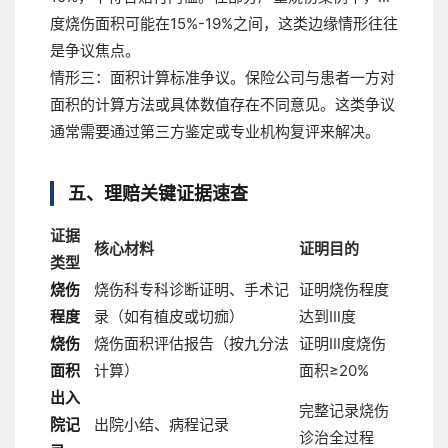
度烧伤面积可能在15%-19%之间，这类边缘情形往往
是争议焦点。
情形三：面积计算标准争议。
保险公司与患者一方对
面积的计算方法或具体数值存在不同意见。这类争议
通常需要通过第三方鉴定或专业机构复评来解决。
五、理赔关键证据速查
证据
核心材料
证明目的
类型
烧伤
烧伤科专科诊断证明、手术记
证明烧伤程度
程度
录（如有植皮或切痂）
达到Ⅲ度
烧伤
烧伤面积评估报告（按九分法
证明Ⅲ度烧伤
面积
计算）
面积≥20%
出入
完整记录烧伤
院记
出院小结、病程记录
诊治全过程