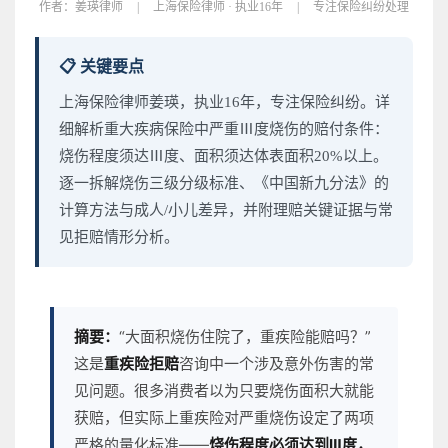
作者：
姜瑛律师
|
上海保险律师 · 执业16年
|
专注保险纠纷处理
📋 关键要点
上海保险律师姜瑛，执业16年，专注保险纠纷。详
细解析重大疾病保险中严重Ⅲ度烧伤的赔付条件：
烧伤程度须达Ⅲ度、面积须达体表面积20%以上。
逐一拆解烧伤三级分级标准、《中国新九分法》的
计算方法与成人/小儿差异，并附理赔关键证据与常
见拒赔情形分析。
摘要：
“大面积烧伤住院了，重疾险能赔吗？”
这是
重疾险拒赔
咨询中一个涉及意外伤害的常
见问题。很多消费者以为只要烧伤面积大就能
获赔，但实际上重疾险对严重烧伤设定了两项
严格的量化标准——
烧伤程度必须达到Ⅲ度，