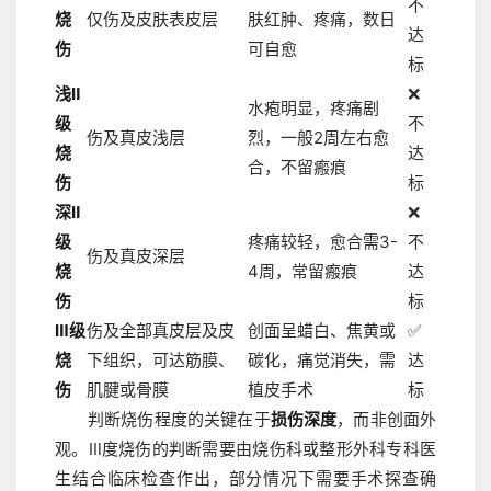
不
烧
仅伤及皮肤表皮层
肤红肿、疼痛，数日
达
伤
可自愈
标
浅Ⅱ
❌
水疱明显，疼痛剧
级
不
伤及真皮浅层
烈，一般2周左右愈
烧
达
合，不留瘢痕
伤
标
深Ⅱ
❌
级
疼痛较轻，愈合需3-
不
伤及真皮深层
烧
4周，常留瘢痕
达
伤
标
Ⅲ级
伤及全部真皮层及皮
创面呈蜡白、焦黄或
✅
烧
下组织，可达筋膜、
碳化，痛觉消失，需
达
伤
肌腱或骨膜
植皮手术
标
判断烧伤程度的关键在于
损伤深度
，而非创面外
观。Ⅲ度烧伤的判断需要由烧伤科或整形外科专科医
生结合临床检查作出，部分情况下需要手术探查确