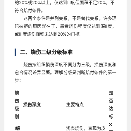
的20%或20%以上。仅达到Ⅲ度但面积不足20%，不
符合赔付条件。
这两个条件是并列关系，不是替代关系。许多理
赔被拒的原因就在于，患者烧伤程度仅达到深Ⅱ度，
或Ⅲ度烧伤面积未达到20%的门槛。
二、烧伤三级分级标准
烧伤按组织损伤深度不同分为三级，损伤深度和
愈合情况差异显著。理解分级是判断赔付条件的第一
步：
烧
是
伤
否
损伤深度
主要特点
级
达
别
标
❌
Ⅰ级
浅表烧伤，表现为皮