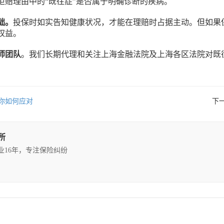
拒赔理由中的“既往症”是否属于明确诊断的疾病。
础。
投保时如实告知健康状况，才能在理赔时占据主动。但如果保
权益。
师团队
。我们长期代理和关注上海金融法院及上海各区法院对既
你如何应对
下
所
执业16年，专注保险纠纷