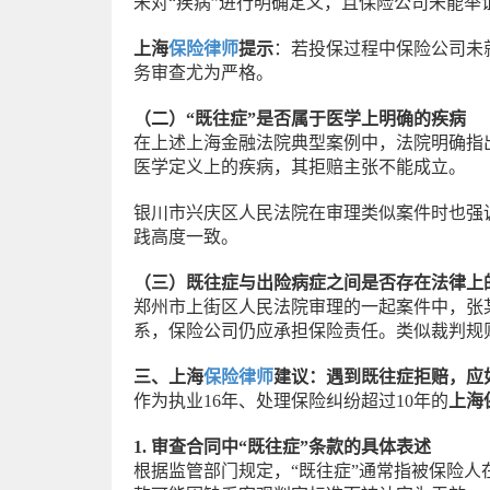
未对“疾病”进行明确定义，且保险公司未能举
上海
保险律师
提示
：若投保过程中保险公司未
务审查尤为严格。
（二）“既往症”是否属于医学上明确的疾病
在上述上海金融法院典型案例中，法院明确指
医学定义上的疾病，其拒赔主张不能成立。
银川市兴庆区人民法院在审理类似案件时也强
践高度一致。
（三）既往症与出险病症之间是否存在法律上
郑州市上街区人民法院审理的一起案件中，张
系，保险公司仍应承担保险责任。类似裁判规
三、上海
保险律师
建议：遇到既往症拒赔，应
作为执业16年、处理保险纠纷超过10年的
上海
1. 审查合同中“既往症”条款的具体表述
根据监管部门规定，“既往症”通常指被保险人