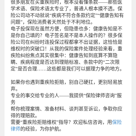
很多朋友在买重疾险时，根本没看懂条款——那些医
学术语、保险术语太专业了，普通人根本摸不透。保
险公司动不动就说“疾病不符合条款约定”“健康告知有
问题”，保险消费者天然处于不利地位。
电子投保现在虽然方便，但隐患也多：健康告知是不
是你自己填的？电子签名是不是本人操作的？很多保
险公司在纠纷时连投保过程都拿不出证据，这恰恰是
维权时的突破口！从我的保险案件处理经验来看，重
疾险纠纷焦点其实很集中：健康告知到底算不算隐
瞒、疾病程度是否达到理赔标准、条款中的“二次限
定”是否合理……这些都是我们可以据理力争的地方。
如果你也遇到重疾险拒赔，别自己硬扛，更别轻易放
弃。
专业的事交给专业的人——我提供“保险律师咨询”服
务
帮你梳理案情、准备材料、谈判甚至诉讼，争取你应
得的理赔款。
需要“重疾险拒赔维权”指导？欢迎私信咨询，用
保险
律师
的经验，为你护航。