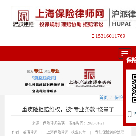
15316011769
菜
保
单
首页
保险纠纷
重疾险拒赔维权，被“专业条款”绕晕了
1
来源：保险律师姜瑛
发布时间：2026-01-21
作者：
姜瑛律师
|
上海保险律师 · 执业16年
|
专注保险纠纷处理