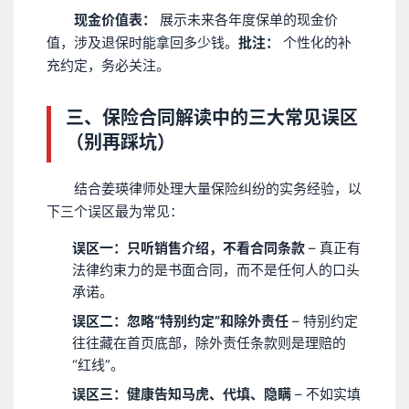
现金价值表：
展示未来各年度保单的现金价
值，涉及退保时能拿回多少钱。
批注：
个性化的补
充约定，务必关注。
三、保险合同解读中的三大常见误区
（别再踩坑）
结合姜瑛律师处理大量保险纠纷的实务经验，以
下三个误区最为常见：
误区一：只听销售介绍，不看合同条款
– 真正有
法律约束力的是书面合同，而不是任何人的口头
承诺。
误区二：忽略“特别约定”和除外责任
– 特别约定
往往藏在首页底部，除外责任条款则是理赔的
“红线”。
误区三：健康告知马虎、代填、隐瞒
– 不如实填