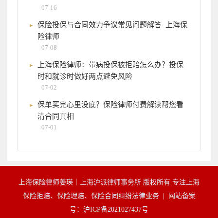
07-16
保险投保与合同效力争议常见问题解答_上海保
险律师
07-08
上海保险律师：带病投保被拒赔怎么办？投保
时和就诊时做好两点避免风险
07-02
保单买完心里没底？保险律师付费解读帮您看
清合同真相
07-01
上海保险律师姜瑛｜上海沪派律师事务所 版权所有 专注上海
保险拒赔、保险理赔、保险合同纠纷法律业务 |
网站备案
号：沪ICP备2021027437号