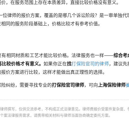
报价，在服务范围上存在本质差异，直接比较价格没有意义。
一位律师的报价方案，覆盖的是哪几个诉讼阶段？是一审单独代
在相同的服务阶段基础上，价格比较才有参考价值。
只有相同材质和工艺才能比较价格。法律服务也一样——
综合考
再比较价格才有意义。
如果你正在
找
打保险官司的律师
，建议先
的报价方案进行比较，这样才能做出真正理性的选择。
保险纠纷，需要寻找专业的
打保险官司律师
，可向
上海保险律师
律师撰写，仅供交流参考，不构成正式法律意见。律师费报价受案件复杂度、
个案法律服务需求，请携带相关材料与律师当面协商确定委托方案。