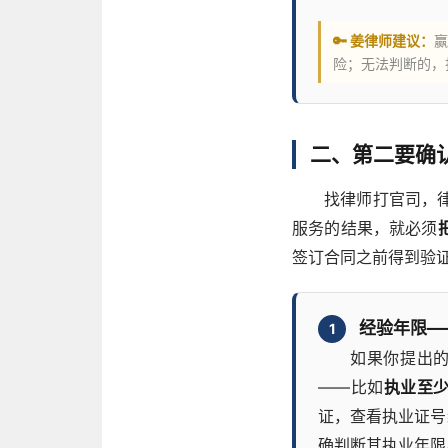
🔑 姜律师建议：
赢
险；无法判断的，
二、第二要确
找律师打官司，
服务的结果，就必须
签订合同之前得到验
经验年限—
1
如果你提出的
——比如
执业至
证，查看执业证号
确判断其执业年限